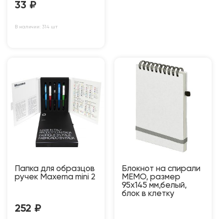
33
₽
В наличии: 314 шт
Папка для образцов
Блокнот на спирали
ручек Maxema mini 2
MEMO, размер
95х145 мм,белый,
блок в клетку
252
₽