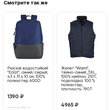
Смотрите так же
Рюкзак водостойкий
Жилет "Warm",
"Eclat", синий/серый,
темно-синий_5XL,
43 x 31 x 10 см, 100%
100% нейлон, 210Т,
полиэстер 600D
подкладка: 100 %
полиэстер,
плотность: 190T
1390
₽
4965
₽
В наличии: 2055 шт