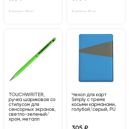
В наличии: 108 шт
В наличии: 691 шт
TOUCHWRITER,
Чехол для карт
ручка шариковая со
Simply с тремя
стилусом для
косыми карманами,
сенсорных экранов,
голубой/серый, PU
светло-зеленый/
хром, металл
305
₽