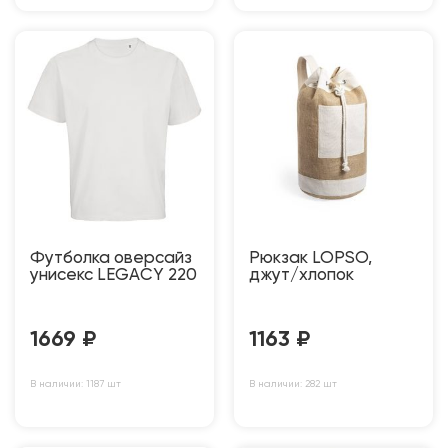
Футболка оверсайз
Рюкзак LOPSO,
унисекс LEGACY 220
джут/хлопок
1669
₽
1163
₽
В наличии: 1187 шт
В наличии: 282 шт