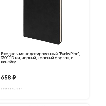
Ежедневник недатированный "FunkyPlan",
130*210 мм, черный, красный форзац, в
линейку
658
₽
В наличии: 333 шт