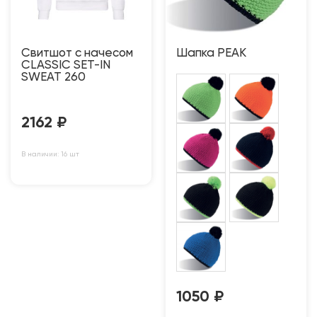
Свитшот с начесом
Шапка PEAK
CLASSIC SET-IN
SWEAT 260
2162
₽
В наличии: 16 шт
1050
₽