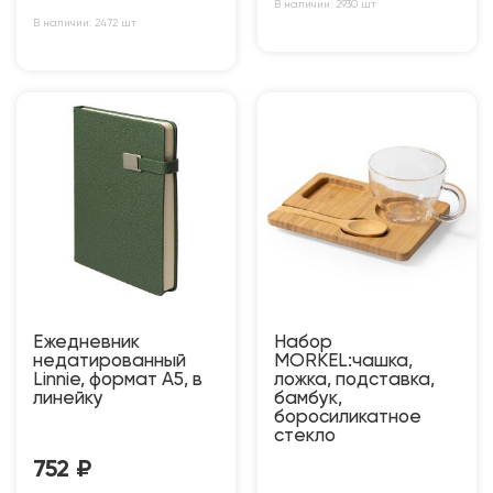
В наличии: 2930 шт
В наличии: 2472 шт
Ежедневник
Набор
недатированный
MORKEL:чашка,
Linnie, формат А5, в
ложка, подставка,
линейку
бамбук,
боросиликатное
стекло
752
₽