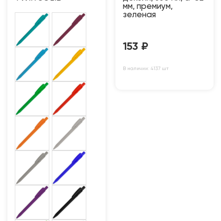
мм, премиум,
зеленая
153
₽
В наличии: 4137 шт