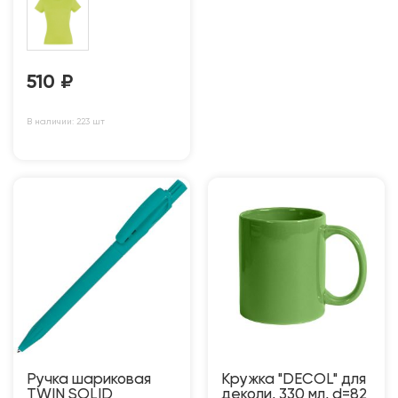
510
₽
В наличии: 223 шт
Ручка шариковая
Кружка "DECOL" для
TWIN SOLID
деколи, 330 мл, d=82