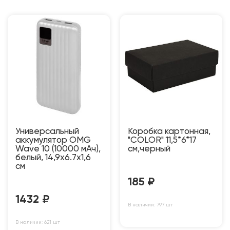
Универсальный
Коробка картонная,
аккумулятор OMG
"COLOR" 11,5*6*17
Wave 10 (10000 мАч),
см,черный
белый, 14,9х6.7х1,6
см
185
₽
1432
₽
В наличии: 797 шт
В наличии: 621 шт