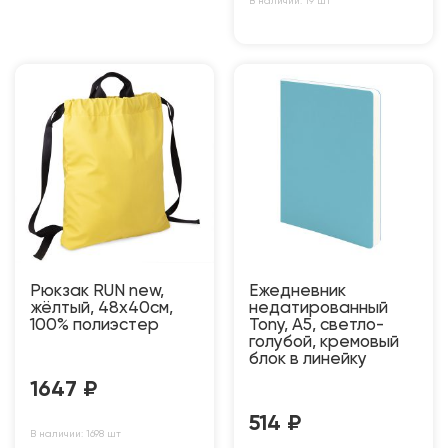
В наличии: 19 шт
Рюкзак RUN new,
Ежедневник
жёлтый, 48х40см,
недатированный
100% полиэстер
Tony, А5, светло-
голубой, кремовый
блок в линейку
1647
₽
514
₽
В наличии: 1698 шт