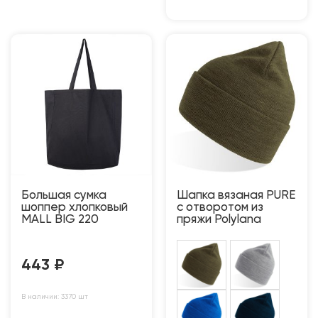
Большая сумка
Шапка вязаная PURE
шоппер хлопковый
с отворотом из
MALL BIG 220
пряжи Polylana
443
₽
В наличии: 3370 шт