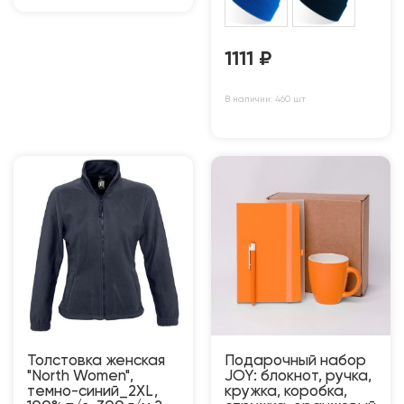
1111
₽
В наличии: 460 шт
Толстовка женская
Подарочный набор
"North Women",
JOY: блокнот, ручка,
темно-синий_2XL,
кружка, коробка,