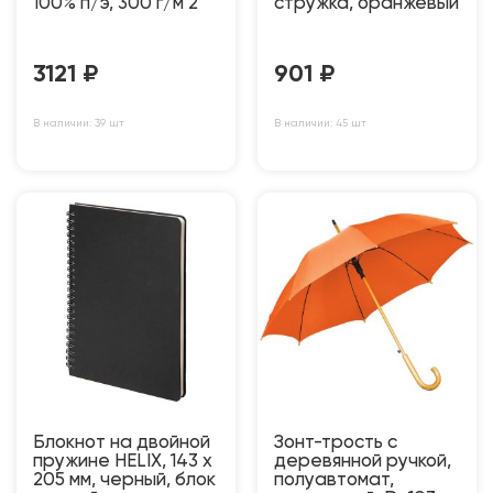
100% п/э, 300 г/м 2
стружка, оранжевый
3121
₽
901
₽
В наличии: 39 шт
В наличии: 45 шт
Блокнот на двойной
Зонт-трость с
пружине HELIX, 143 х
деревянной ручкой,
205 мм, черный, блок
полуавтомат,