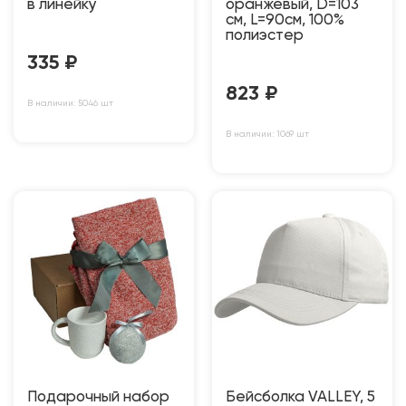
в линейку
оранжевый, D=103
см, L=90см, 100%
полиэстер
335
₽
823
₽
В наличии: 5046 шт
В наличии: 1069 шт
Подарочный набор
Бейсболка VALLEY, 5