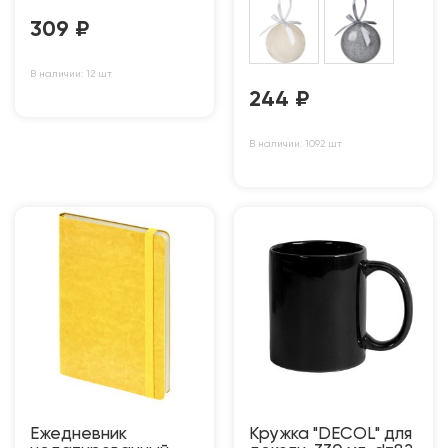
309
₽
В наличии: 12 шт
244
₽
В наличии: 1092 шт
Ежедневник
Кружка "DECOL" для