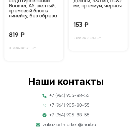
недатированный
деколи, 330 мл, d=82
Boomer, А5, желтый,
мм, премиум, черная
кремовый блок в
линейку, без обреза
153
₽
819
₽
В наличии: 8241 шт
В наличии: 1411 шт
Наши контакты
+7 (964) 905-88-55
+7 (964) 905-88-55
+7 (964) 905-88-55
zakaz.artmarket@mail.ru