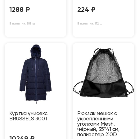
1288
₽
224
₽
В наличии: 588 шт
В наличии: 112 шт
Куртка унисекс
Рюкзак мешок с
BRUSSELS 300T
укреплёнными
уголками Mesh,
чёрный, 35*41 см,
полиэстер 210D