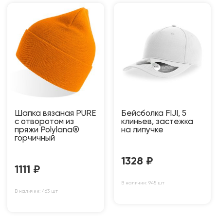
Шапка вязаная PURE
Бейсболка FIJI, 5
с отворотом из
клиньев, застежка
пряжи Polylana®
на липучке
горчичный
1328
₽
1111
₽
В наличии: 945 шт
В наличии: 463 шт