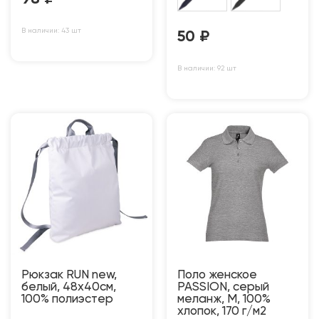
В наличии: 43 шт
50
₽
В наличии: 92 шт
Рюкзак RUN new,
Поло женское
белый, 48х40см,
PASSION, серый
100% полиэстер
меланж, M, 100%
хлопок, 170 г/м2