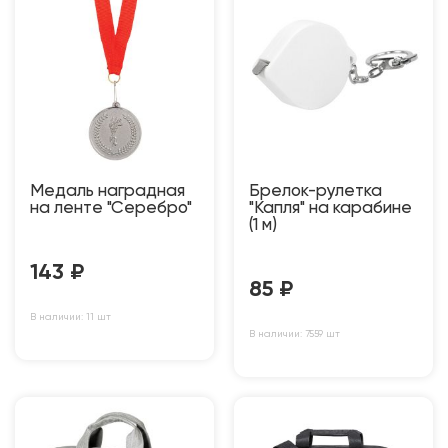
Медаль наградная
Брелок-рулетка
на ленте "Серебро"
"Капля" на карабине
(1 м)
143
₽
85
₽
В наличии: 11 шт
В наличии: 7559 шт