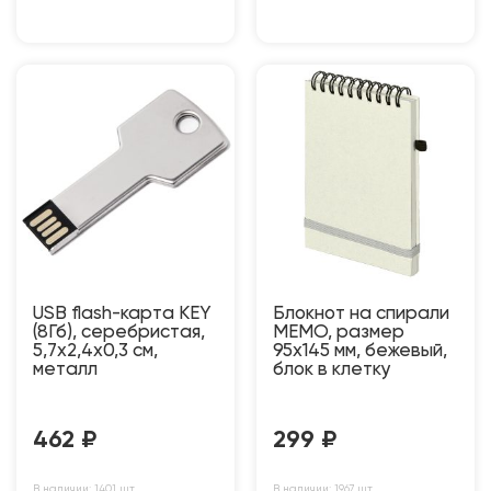
USB flash-карта KEY
Блокнот на спирали
(8Гб), серебристая,
MEMO, размер
5,7х2,4х0,3 см,
95х145 мм, бежевый,
металл
блок в клетку
462
₽
299
₽
В наличии: 1401 шт
В наличии: 1967 шт