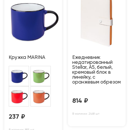
Кружка MARINA
Ежедневник
недатированный
Stellar, А5, белый,
кремовый блок в
линейку, с
оранжевым обрезом
814
₽
В наличии: 2468 шт
237
₽
В наличии: 895 шт