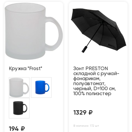
Кружка "Frost"
Зонт PRESTON
складной с ручкой-
фонариком,
полуавтомат,
черный, D=100 см,
100% полиэстер
1329
₽
В наличии: 172 шт
194
₽