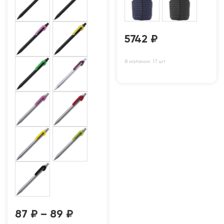
5742
₽
В наличии: 17 шт
87
₽
–
89
₽