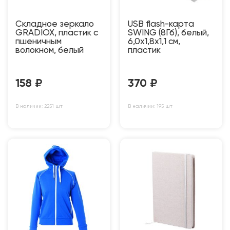
Складное зеркало
USB flash-карта
GRADIOX, пластик с
SWING (8Гб), белый,
пшеничным
6,0х1,8х1,1 см,
волокном, белый
пластик
158
₽
370
₽
В наличии: 2251 шт
В наличии: 195 шт