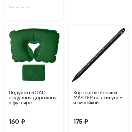
В наличии: 106 шт
Подушка ROAD
Карандаш вечный
надувная дорожная
MASTER со стилусом
в футляре
и линейкой
160
₽
175
₽