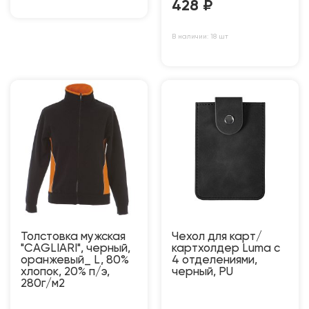
428
₽
В наличии: 18 шт
Толстовка мужская
Чехол для карт/
"CAGLIARI", черный,
картхолдер Luma с
оранжевый_ L, 80%
4 отделениями,
хлопок, 20% п/э,
черный, PU
280г/м2