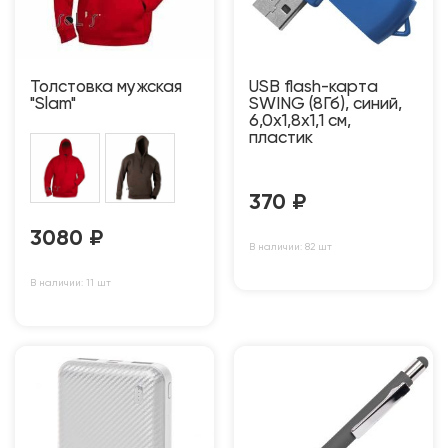
Толстовка мужская
USB flash-карта
"Slam"
SWING (8Гб), синий,
6,0х1,8х1,1 см,
пластик
370
₽
3080
₽
В наличии: 82 шт
В наличии: 11 шт