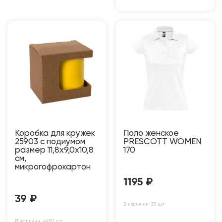
Коробка для кружек
Поло женское
25903 с подиумом
PRESCOTT WOMEN
размер 11,8х9,0х10,8
170
см,
микрогофрокартон
1195
₽
39
₽
В наличии: 33 шт
В наличии: 4450 шт