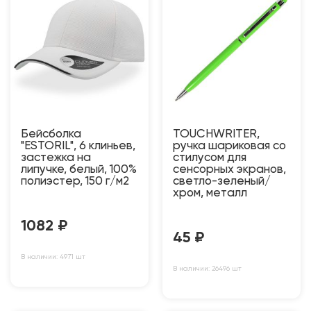
Бейсболка
TOUCHWRITER,
"ESTORIL", 6 клиньев,
ручка шариковая со
застежка на
стилусом для
липучке, белый, 100%
сенсорных экранов,
полиэстер, 150 г/м2
светло-зеленый/
хром, металл
1082
₽
45
₽
В наличии: 4971 шт
В наличии: 26496 шт