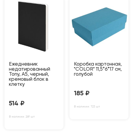
Ежедневник
Коробка картонная,
недатированный
"COLOR" 11,5*6*17 см,
Tony, А5, черный,
голубой
кремовый блок в
клетку
185
₽
514
₽
В наличии: 723 шт
В наличии: 269 шт