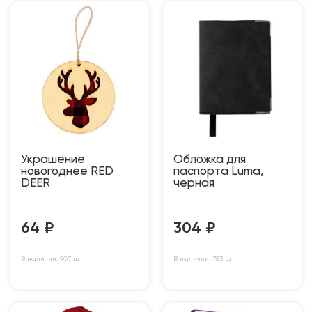
Украшение
Обложка для
новогоднее RED
паспорта Luma,
DEER
черная
64
₽
304
₽
В наличии: 907 шт
В наличии: 783 шт