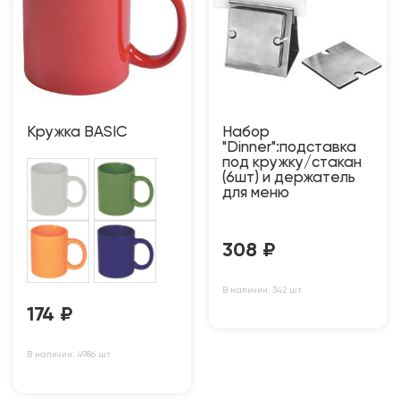
Кружка BASIC
Набор
"Dinner":подставка
под кружку/стакан
(6шт) и держатель
для меню
308
₽
В наличии: 342 шт
174
₽
В наличии: 4986 шт