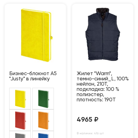
Бизнес-блокнот A5
Жилет "Warm",
"Justy" в линейку
темно-синий_L, 100%
нейлон, 210Т,
подкладка: 100 %
полиэстер,
плотность: 190T
4965
₽
В наличии: 416 шт