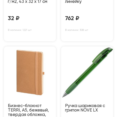
г/м2, 43 x 32 x 17 cм
линейку
32
₽
762
₽
В наличии: 1221 шт
В наличии: 308 шт
Бизнес-блокнот
Ручка шариковая с
TERRI, A5, бежевый,
грипом NOVE LX
твердая обложка,