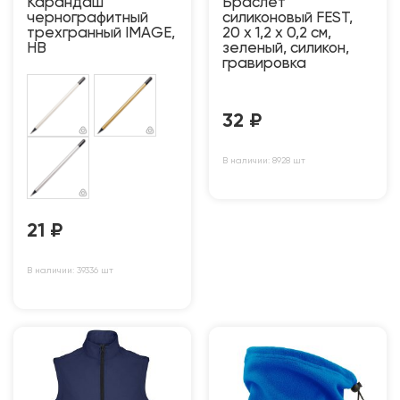
Карандаш
Браслет
чернографитный
силиконовый FEST,
трехгранный IMAGE,
20 x 1,2 x 0,2 см,
HB
зеленый, силикон,
гравировка
32
₽
В наличии: 8928 шт
21
₽
В наличии: 39336 шт