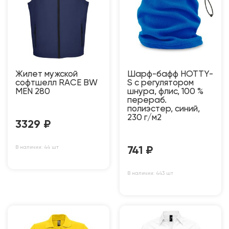
Жилет мужской
Шарф-бафф HOTTY-
софтшелл RACE BW
S с регулятором
MEN 280
шнура, флис, 100 %
перераб.
полиэстер, синий,
230 г/м2
3329
₽
В наличии: 44 шт
741
₽
В наличии: 443 шт