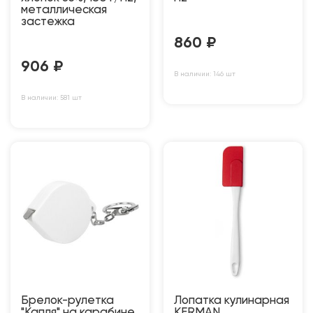
металлическая
застежка
860
₽
906
₽
В наличии: 146 шт
В наличии: 581 шт
Брелок-рулетка
Лопатка кулинарная
"Капля" на карабине
KERMAN