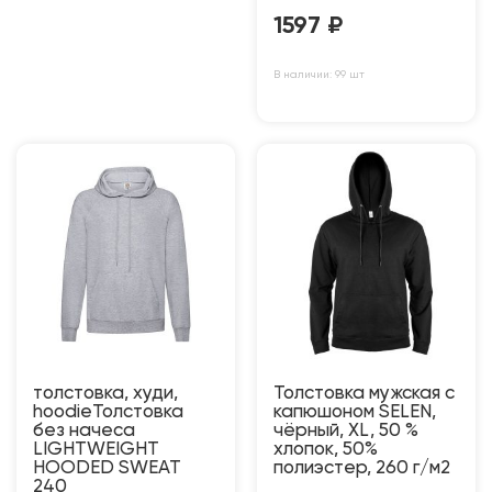
1597
₽
В наличии: 99 шт
толстовка, худи,
Толстовка мужская с
hoodieТолстовка
капюшоном SELEN,
без начеса
чёрный, XL, 50 %
LIGHTWEIGHT
хлопок, 50%
HOODED SWEAT
полиэстер, 260 г/м2
240