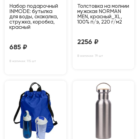
Набор подарочный
Толстовка на молнии
INMODE: бутылка
мужская NORMAN
для воды, скакалка,
MEN, красный_XL,
стружка, коробка,
100% п/э, 220 г/м2
красный
2256
₽
685
₽
В наличии: 79 шт
В наличии: 115 шт