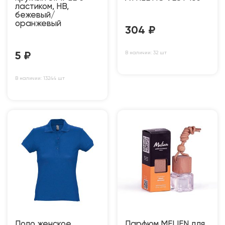
ластиком, HB,
бежевый/
оранжевый
304
₽
В наличии: 32 шт
5
₽
В наличии: 13244 шт
Поло женское
Парфюм MELIEN для