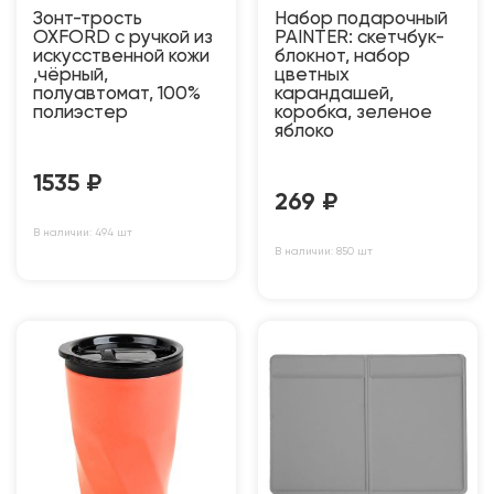
Зонт-трость
Набор подарочный
OXFORD с ручкой из
PAINTER: скетчбук-
искусственной кожи
блокнот, набор
,чёрный,
цветных
полуавтомат, 100%
карандашей,
полиэстер
коробка, зеленое
яблоко
1535
₽
269
₽
В наличии: 494 шт
В наличии: 850 шт