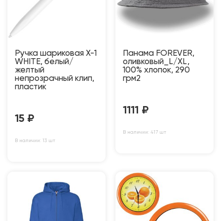
Ручка шариковая X-1
Панама FOREVER,
WHITE, белый/
оливковый_L/XL,
желтый
100% хлопок, 290
непрозрачный клип,
грм2
пластик
1111
₽
15
₽
В наличии: 417 шт
В наличии: 13 шт