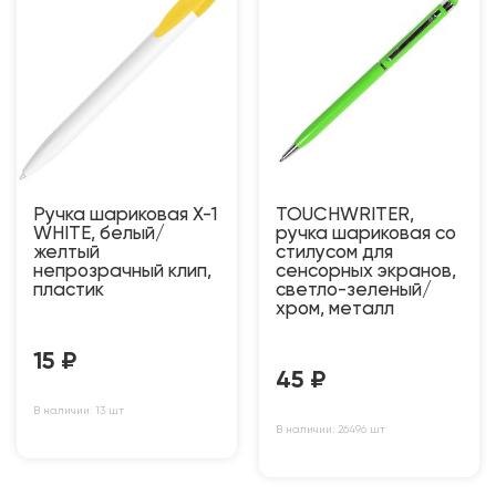
Ручка шариковая X-1
TOUCHWRITER,
WHITE, белый/
ручка шариковая со
желтый
стилусом для
непрозрачный клип,
сенсорных экранов,
пластик
светло-зеленый/
хром, металл
15
₽
45
₽
В наличии: 13 шт
В наличии: 26496 шт