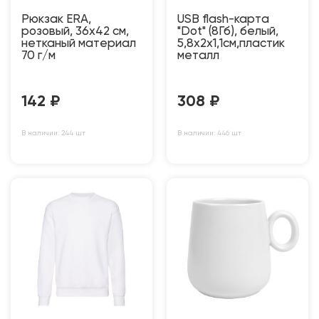
Рюкзак ERA,
USB flash-карта
розовый, 36х42 см,
"Dot" (8Гб), белый,
нетканый материал
5,8х2х1,1см,пластик
70 г/м
металл
142
₽
308
₽
В наличии: 244 шт
В наличии: 446 шт