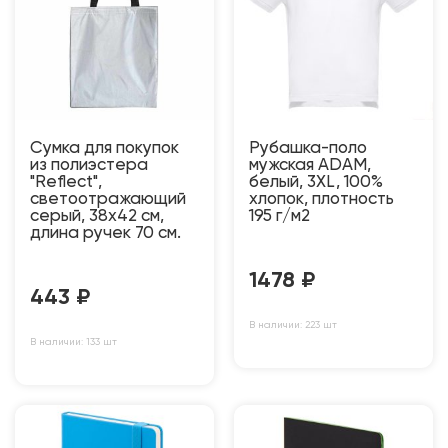
Сумка для покупок
Рубашка-поло
из полиэстера
мужская ADAM,
"Reflect",
белый, 3XL, 100%
светоотражающий
хлопок, плотность
серый, 38х42 см,
195 г/м2
длина ручек 70 см.
1478
₽
443
₽
В наличии: 223 шт
В наличии: 133 шт