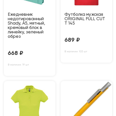
Ежедневник
Футболка мужская
недатированный
ORIGINAL FULL CUT
Shady, А5, мятный,
T 145
кремовый блок в
линейку, зеленый
обрез
689
₽
В наличии: 103 шт
668
₽
В наличии: 19 шт