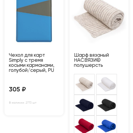
Чехол для карт
Шарф вязаный
Simply с тремя
НАСВЯЗИ©
косыми карманами,
полушерсть
голубой/серый, PU
305
₽
В наличии: 2773 шт