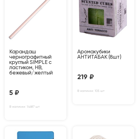
Карандаш
Аромакубики
чернографитный
АНТИТАБАК (8шт)
круглый SIMPLE с
ластиком, HB,
бежевый/желтый
219
₽
В наличии: 105 шт
5
₽
В наличии: 14687 шт