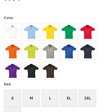
Color
Size
S
M
L
XL
2XL