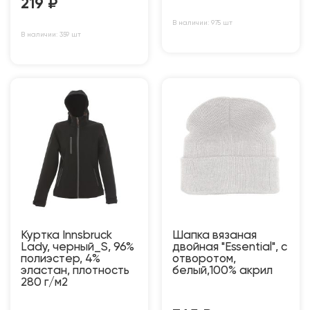
219
₽
В наличии: 975 шт
В наличии: 359 шт
Куртка Innsbruck
Шапка вязаная
Lady, черный_S, 96%
двойная "Essential", с
полиэстер, 4%
отворотом,
эластан, плотность
белый,100% акрил
280 г/м2