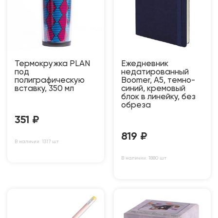
Термокружка PLAN
Ежедневник
под
недатированный
полиграфическую
Boomer, А5, темно-
вставку, 350 мл
синий, кремовый
блок в линейку, без
обреза
351
₽
819
₽
В наличии: 1317 шт
В наличии: 1880 шт