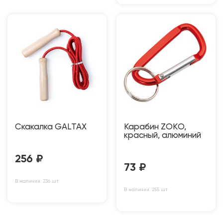
Скакалка GALTAX
Карабин ZOKО,
красный, алюминий
256
₽
73
₽
В наличии: 236 шт
В наличии: 255 шт