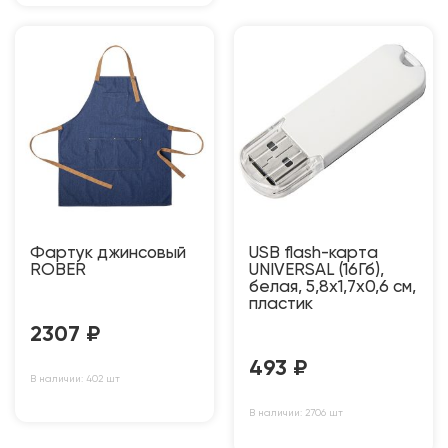
Фартук джинсовый
USB flash-карта
ROBER
UNIVERSAL (16Гб),
белая, 5,8х1,7х0,6 см,
пластик
2307
₽
493
₽
В наличии: 402 шт
В наличии: 2706 шт