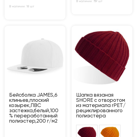
В наличии: 759 шт
В наличии: 18 шт
Бейсболка JAMES,6
Шапка вязаная
клиньев,плоский
SHORE с отворотом
козырек,ПВС
из материала rPET/
застежка,белый,100
рециклированного
% переработанный
полиэстера
полиэстер,200 г/м2