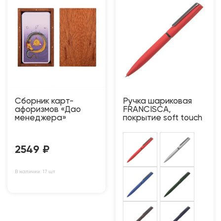
Сборник карт-
Ручка шариковая
афоризмов «Дао
FRANCISCA,
менеджера»
покрытие soft touch
2549
₽
В наличии: 17 шт