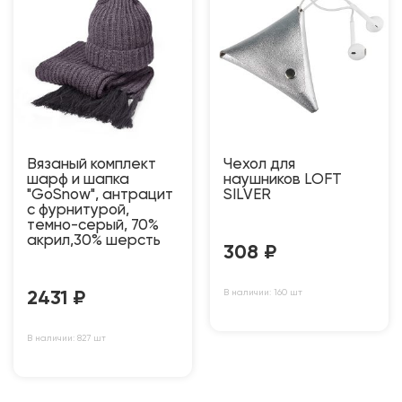
Вязаный комплект
Чехол для
шарф и шапка
наушников LOFT
"GoSnow", антрацит
SILVER
c фурнитурой,
темно-серый, 70%
акрил,30% шерсть
308
₽
В наличии: 160 шт
2431
₽
В наличии: 827 шт