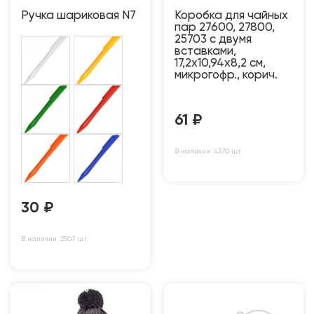
Ручка шариковая N7
Коробка для чайных
пар 27600, 27800,
25703 с двумя
вставками,
17,2х10,94х8,2 см,
микрогофр., корич.
61
₽
В наличии: 4370 шт
30
₽
В наличии: 2507 шт