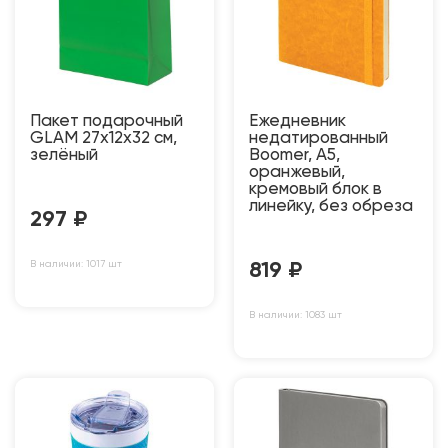
Пакет подарочный
Ежедневник
GLAM 27х12х32 см,
недатированный
зелёный
Boomer, А5,
оранжевый,
кремовый блок в
линейку, без обреза
297
₽
В наличии: 1017 шт
819
₽
В наличии: 1083 шт