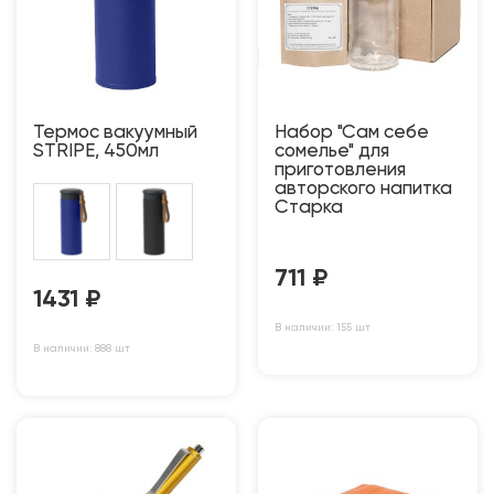
Термос вакуумный
Набор "Сам себе
STRIPE, 450мл
сомелье" для
приготовления
авторского напитка
Старка
711
₽
1431
₽
В наличии: 155 шт
В наличии: 888 шт