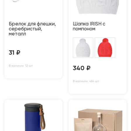
Брелок для флешки,
Шапка IRISH с
серебристый,
помпоном
металл
31
₽
В наличии: 12 шт
340
₽
В наличии: 484 шт