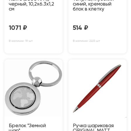
черный, 10,2х6.3х1,2
синий, кремовый
см
блок в клетку
1071
₽
514
₽
В наличии: 19 шт
В наличии: 2223 шт
Брелок "Земной
Ручка шариковая
шар"
ORIGINAL MATT