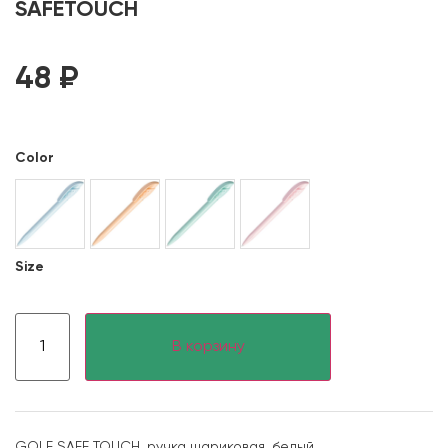
SAFETOUCH
48
₽
Color
Size
В корзину
GOLF SAFE TOUCH, ручка шариковая, белый,