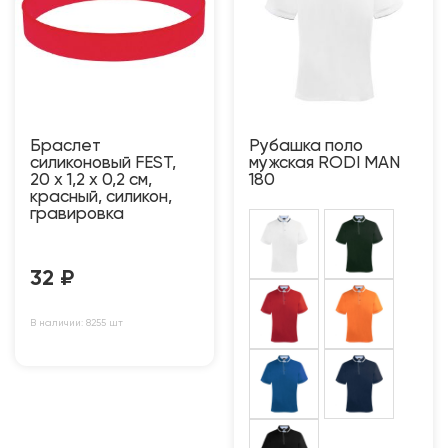
Браслет
Рубашка поло
силиконовый FEST,
мужская RODI MAN
20 x 1,2 x 0,2 см,
180
красный, силикон,
гравировка
32
₽
В наличии: 8255 шт