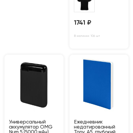
1741
₽
В наличии: 106 шт
Универсальный
Ежедневник
аккумулятор OMG
недатированный
Num 5 (5000 мАч),
Tony, А5, глубокий