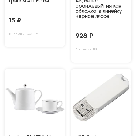
грипом ALLEGRA
A5, бело-
оранжевый, мягкая
обложка, в линейку,
черное ляссе
15
₽
В наличии: 1408 шт
928
₽
В наличии: 199 шт