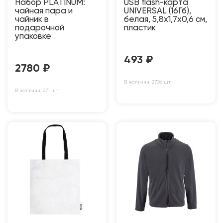
Набор PLATINUM:
USB flash-карта
чайная пара и
UNIVERSAL (16Гб),
чайник в
белая, 5,8х1,7х0,6 см,
подарочной
пластик
упаковке
493
₽
2780
₽
В наличии: 2706 шт
В наличии: 271 шт