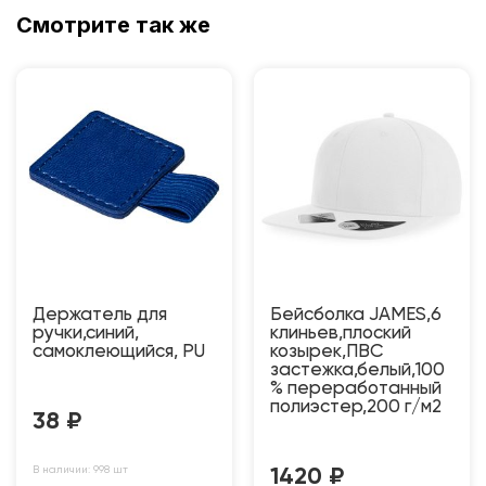
Смотрите так же
Держатель для
Бейсболка JAMES,6
ручки,синий,
клиньев,плоский
самоклеющийся, PU
козырек,ПВС
застежка,белый,100
% переработанный
полиэстер,200 г/м2
38
₽
В наличии: 998 шт
1420
₽