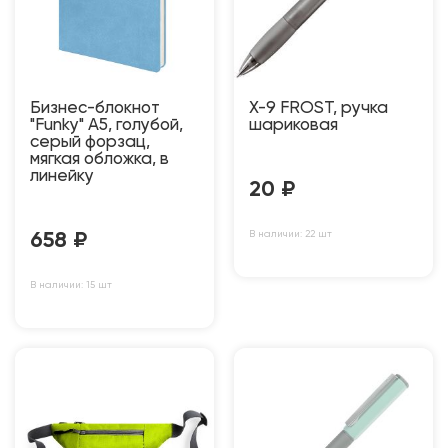
Бизнес-блокнот
Х-9 FROST, ручка
"Funky" А5, голубой,
шариковая
серый форзац,
мягкая обложка, в
линейку
20
₽
В наличии: 22 шт
658
₽
В наличии: 15 шт