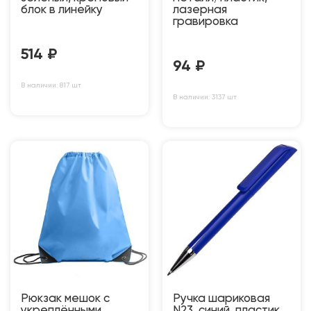
блок в линейку
лазерная
гравировка
514
₽
94
₽
В наличии: 817 шт
В наличии: 3137 шт
Рюкзак мешок с
Ручка шариковая
укреплёнными
N23, синий, пластик,