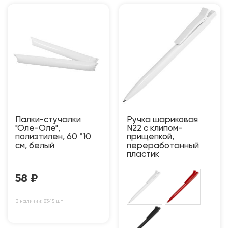
Палки-стучалки
Ручка шариковая
"Оле-Оле",
N22 с клипом-
полиэтилен, 60 *10
прищепкой,
см, белый
переработанный
пластик
58
₽
В наличии: 8345 шт