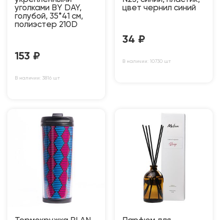
уголками BY DAY,
цвет чернил синий
голубой, 35*41 см,
полиэстер 210D
34
₽
153
₽
В наличии: 10730 шт
В наличии: 3816 шт