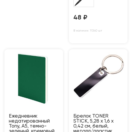
48
₽
В наличии: 11340 шт
Ежедневник
Брелок TONER
недатированный
STICK, 5,28 x 1,6 x
Tony, А5, темно-
0,42 см, белый,
зеленый, кремовый
металл/пластик,