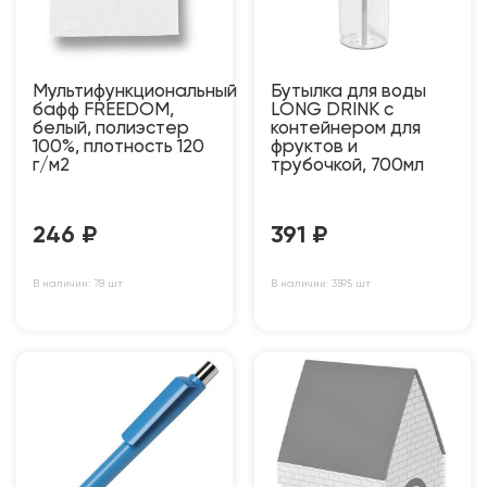
Мультифункциональный
Бутылка для воды
бафф FREEDOM,
LONG DRINK с
белый, полиэстер
контейнером для
100%, плотность 120
фруктов и
г/м2
трубочкой, 700мл
246
₽
391
₽
В наличии: 78 шт
В наличии: 3595 шт