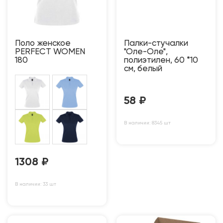
Поло женское
Палки-стучалки
PERFECT WOMEN
"Оле-Оле",
180
полиэтилен, 60 *10
см, белый
58
₽
В наличии: 8345 шт
1308
₽
В наличии: 33 шт