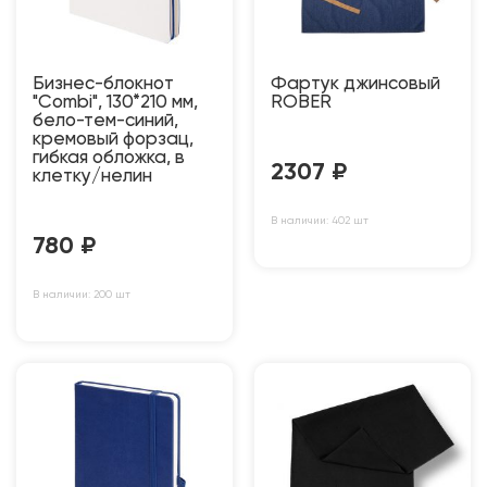
Бизнес-блокнот
Фартук джинсовый
"Combi", 130*210 мм,
ROBER
бело-тем-синий,
кремовый форзац,
гибкая обложка, в
2307
₽
клетку/нелин
В наличии: 402 шт
780
₽
В наличии: 200 шт