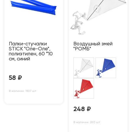
Палки-стучалки
Воздушный змей
STICK "Оле-Оле",
"РОМБ"
полиэтилен, 60 *10
см, синий
58
₽
В наличии: 1507 шт
248
₽
В наличии: 2613 шт