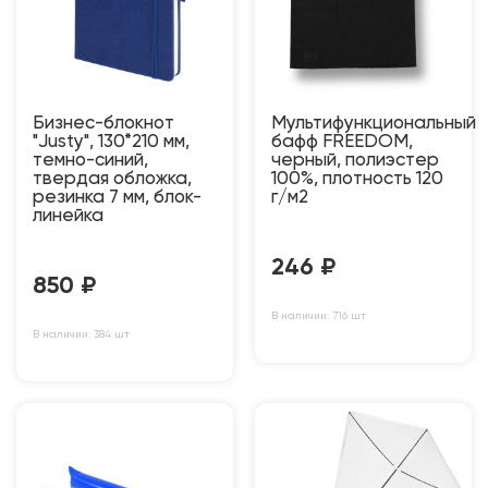
Бизнес-блокнот
Мультифункциональный
"Justy", 130*210 мм,
бафф FREEDOM,
темно-синий,
черный, полиэстер
твердая обложка,
100%, плотность 120
резинка 7 мм, блок-
г/м2
линейка
246
₽
850
₽
В наличии: 716 шт
В наличии: 384 шт