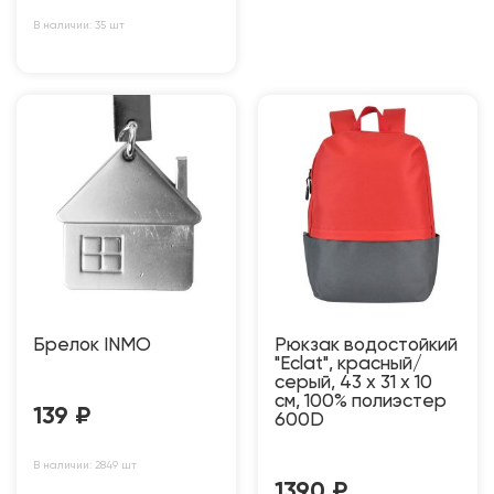
В наличии: 35 шт
Брелок INMO
Рюкзак водостойкий
"Eclat", красный/
серый, 43 x 31 x 10
см, 100% полиэстер
139
₽
600D
В наличии: 2849 шт
1390
₽