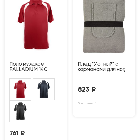
Поло мужское
Плед "Уютный" с
PALLADIUM 140
карманами для ног,
823
₽
В наличии: 11 шт
761
₽