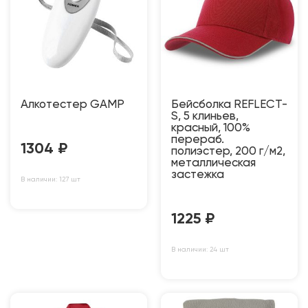
Алкотестер GAMP
Бейсболка REFLECT-
S, 5 клиньев,
красный, 100%
перераб.
1304
₽
полиэстер, 200 г/м2,
металлическая
застежка
В наличии: 127 шт
1225
₽
В наличии: 24 шт