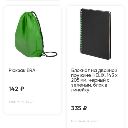
Рюкзак ERA
Блокнот на двойной
пружине HELIX, 143 х
205 мм, черный с
зелёным, блок в
142
₽
линейку
В наличии: 164 шт
335
₽
В наличии: 6834 шт