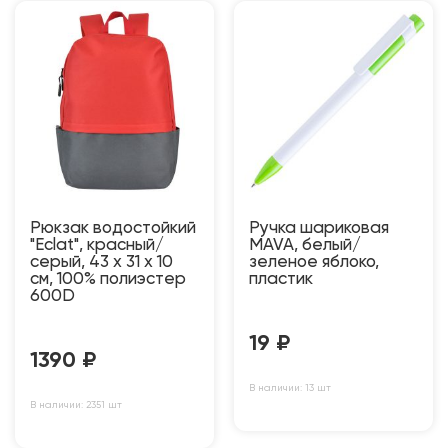
Рюкзак водостойкий
Ручка шариковая
"Eclat", красный/
MAVA, белый/
серый, 43 x 31 x 10
зеленое яблоко,
см, 100% полиэстер
пластик
600D
19
₽
1390
₽
В наличии: 13 шт
В наличии: 2351 шт