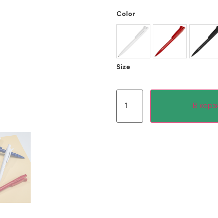
Color
Size
В корз