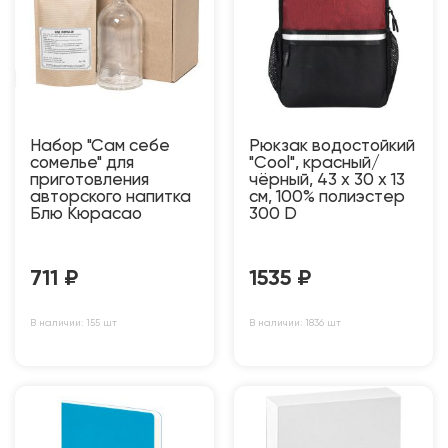
Набор "Сам себе
Рюкзак водостойкий
сомелье" для
"Cool", красный/
приготовления
чёрный, 43 x 30 x 13
авторского напитка
см, 100% полиэстер
Блю Кюрасао
300 D
711
₽
1535
₽
В наличии: 155 шт
В наличии: 1836 шт