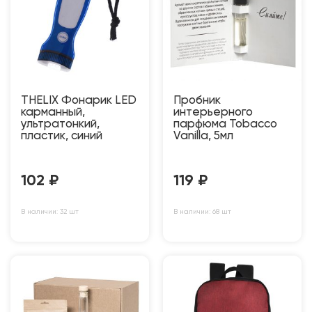
THELIX Фонарик LED
Пробник
карманный,
интерьерного
ультратонкий,
парфюма Tobacco
пластик, синий
Vanilla, 5мл
102
₽
119
₽
В наличии: 32 шт
В наличии: 68 шт