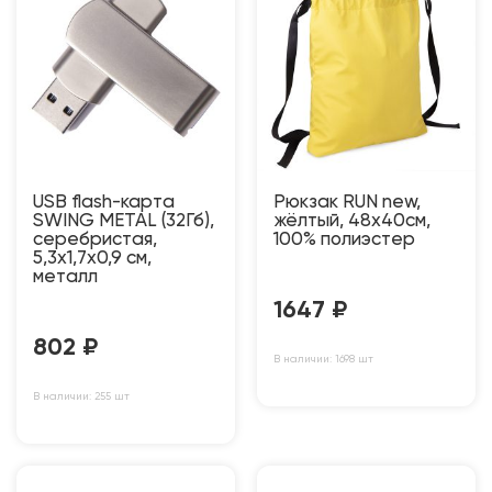
USB flash-карта
Рюкзак RUN new,
SWING METAL (32Гб),
жёлтый, 48х40см,
серебристая,
100% полиэстер
5,3х1,7х0,9 см,
металл
1647
₽
802
₽
В наличии: 1698 шт
В наличии: 255 шт