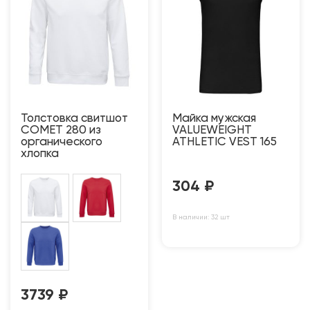
Толстовка свитшот
Майка мужская
COMET 280 из
VALUEWEIGHT
органического
ATHLETIC VEST 165
хлопка
304
₽
В наличии: 32 шт
3739
₽