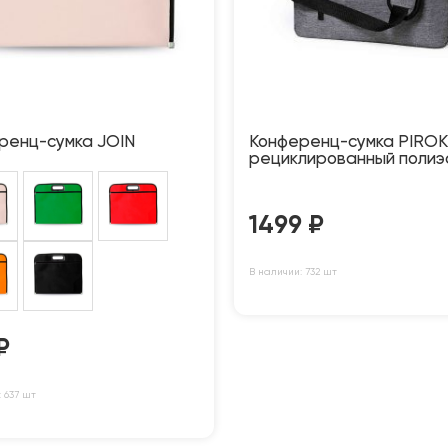
ренц-сумка JOIN
Конференц-сумка PIROK
рециклированный полиэ
1499
₽
В наличии: 732 шт
₽
 637 шт