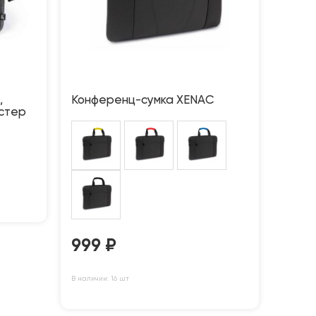
,
Конференц-сумка XENAC
стер
999
₽
В наличии: 16 шт