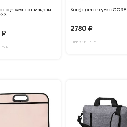
ренц-сумка c шильдом
Конференц-сумка CORE
ESS
2780
₽
3
₽
В наличии: 102 шт
 196 шт