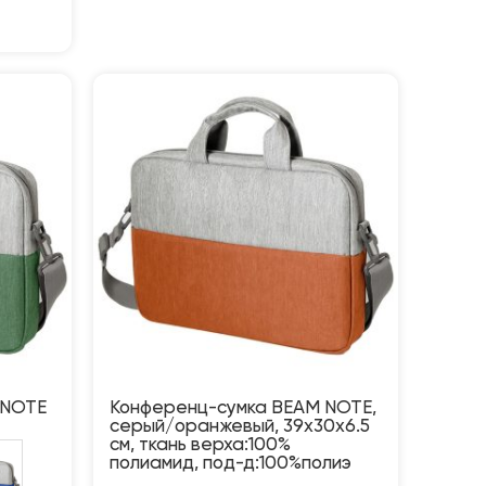
 NOTE
Конференц-сумка BEAM NOTE,
серый/оранжевый, 39х30х6.5
см, ткань верха:100%
полиамид, под-д:100%полиэ