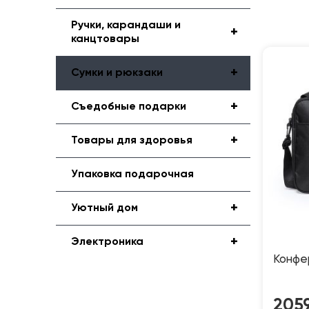
Ручки, карандаши и
+
канцтовары
+
Сумки и рюкзаки
+
Съедобные подарки
+
Товары для здоровья
Упаковка подарочная
+
Уютный дом
+
Электроника
Конфе
205