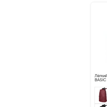
Лёгки
BASIC