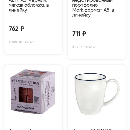
ALFI, A5, черный,
недатированный
мягкая обложка, в
портфолио
линейку
Mark,формат А5, в
линейку
762
₽
711
₽
В наличии: 859 шт
В наличии: 20 шт