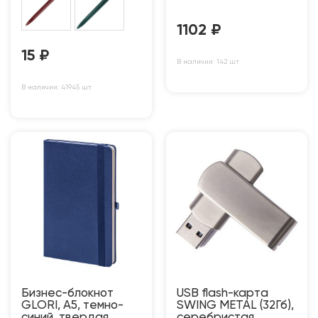
1102
₽
15
₽
В наличии: 142 шт
В наличии: 41945 шт
Бизнес-блокнот
USB flash-карта
GLORI, A5, темно-
SWING METAL (32Гб),
синий, твердая
серебристая,