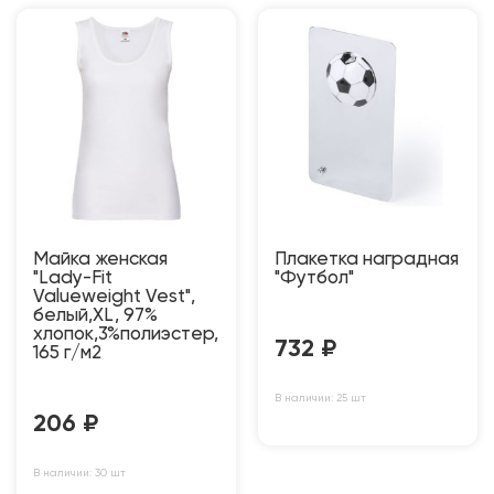
Майка женская
Плакетка наградная
"Lady-Fit
"Футбол"
Valueweight Vest",
белый,XL, 97%
хлопок,3%полиэстер,
732
₽
165 г/м2
В наличии: 25 шт
206
₽
В наличии: 30 шт