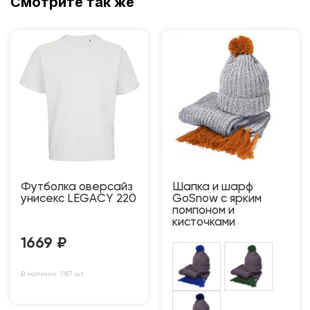
Смотрите так же
Футболка оверсайз
Шапка и шарф
унисекс LEGACY 220
GoSnow с ярким
пoмпоном и
кисточками
1669
₽
В наличии: 1187 шт