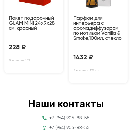
Пакет подарочный
Парфюм для
GLAM MINI 24х9х28
интерьера с
см, красный
аромадиффузором
по мотивам Vanilla &
Smoke,100мл, стекло
228
₽
1432
₽
В наличии: 143 шт
В наличии: 178 шт
Наши контакты
+7 (964) 905-88-55
+7 (964) 905-88-55