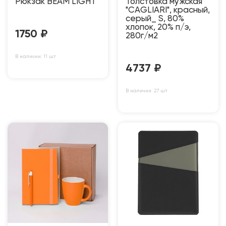
Рюкзак BEAM LIGHT
Толстовка мужская
"CAGLIARI", красный,
серый_ S, 80%
хлопок, 20% п/э,
1750
₽
280г/м2
В наличии: 11 шт
4737
₽
В наличии: 27 шт