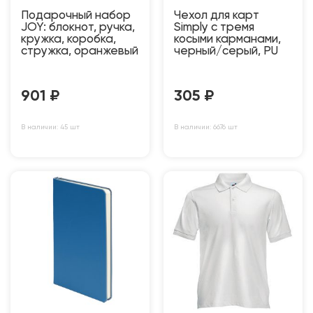
Подарочный набор
Чехол для карт
JOY: блокнот, ручка,
Simply с тремя
кружка, коробка,
косыми карманами,
стружка, оранжевый
черный/серый, PU
901
₽
305
₽
В наличии: 45 шт
В наличии: 6676 шт