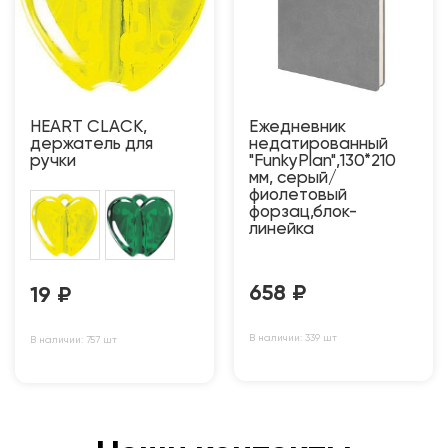
HEART CLACK,
Ежедневник
держатель для
недатированный
ручки
"FunkyPlan",130*210
мм, серый/
фиолетовый
форзац,блок-
линейка
658
₽
19
₽
В наличии: 339 шт
В наличии: 757 шт