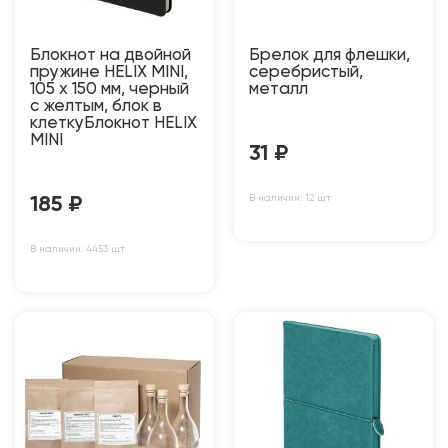
Блокнот на двойной
Брелок для флешки,
пружине HELIX MINI,
серебристый,
105 х 150 мм, черный
металл
с желтым, блок в
клеткуБлокнот HELIX
MINI
31
₽
В наличии: 12 шт
185
₽
В наличии: 4453 шт