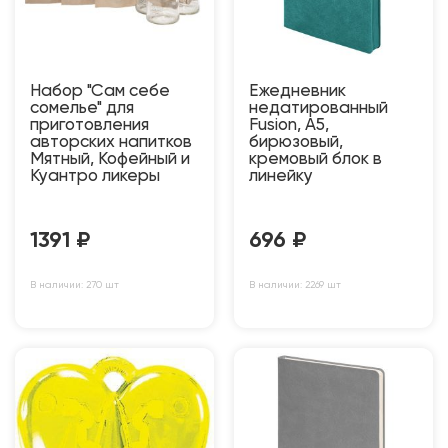
Набор "Сам себе
Ежедневник
сомелье" для
недатированный
приготовления
Fusion, А5,
авторских напитков
бирюзовый,
Мятный, Кофейный и
кремовый блок в
Куантро ликеры
линейку
1391
₽
696
₽
В наличии: 270 шт
В наличии: 2269 шт