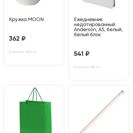
Кружка MOON
Ежедневник
недатированный
Anderson, А5, белый,
белый блок
362
₽
В наличии: 2830 шт
541
₽
В наличии: 885 шт