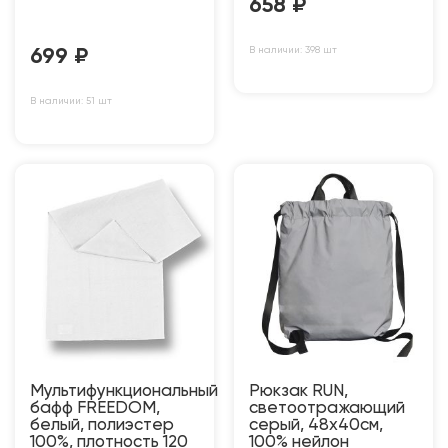
658
₽
В наличии: 398 шт
699
₽
В наличии: 51 шт
Мультифункциональный
Рюкзак RUN,
бафф FREEDOM,
светоотражающий
белый, полиэстер
серый, 48х40см,
100%, плотность 120
100% нейлон