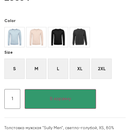
Color
Size
S
M
L
XL
2XL
В корзину
Толстовка мужская "Sully Men", светло-голубой, XS, 80%