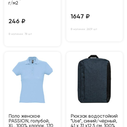
г/м2
1647
₽
246
₽
В наличии: 2609 шт
В наличии: 78 шт
Поло женское
Рюкзак водостойкий
PASSION, голубой,
"Use", синий/чёрный,
XL, 100% хлопок, 170
41 х 31 х12,5 см, 100%