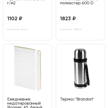
г/м2
полиэстер 600 D
1102
₽
1823
₽
В наличии: 49 шт
В наличии: 1783 шт
Ежедневник
Термос "Brandon"
недатированный
Boomer, А5, белый,