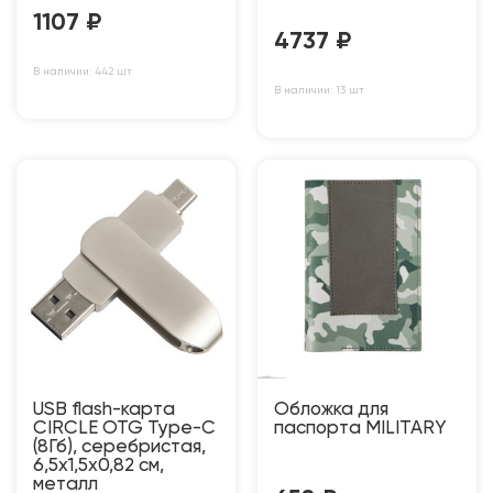
1107
₽
4737
₽
В наличии: 442 шт
В наличии: 13 шт
USB flash-карта
Обложка для
CIRCLE OTG Type-C
паспорта MILITARY
(8Гб), серебристая,
6,5х1,5х0,82 см,
металл