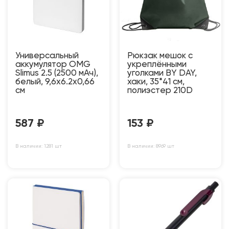
Универсальный
Рюкзак мешок с
аккумулятор OMG
укреплёнными
Slimus 2.5 (2500 мАч),
уголками BY DAY,
белый, 9,6х6.2х0,66
хаки, 35*41 см,
см
полиэстер 210D
587
₽
153
₽
В наличии: 1281 шт
В наличии: 8969 шт