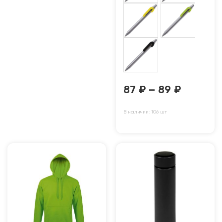
87
₽
–
89
₽
В наличии: 106 шт