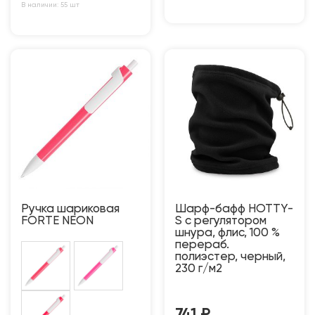
В наличии: 55 шт
Ручка шариковая
Шарф-бафф HOTTY-
FORTE NEON
S с регулятором
шнура, флис, 100 %
перераб.
полиэстер, черный,
230 г/м2
741
₽