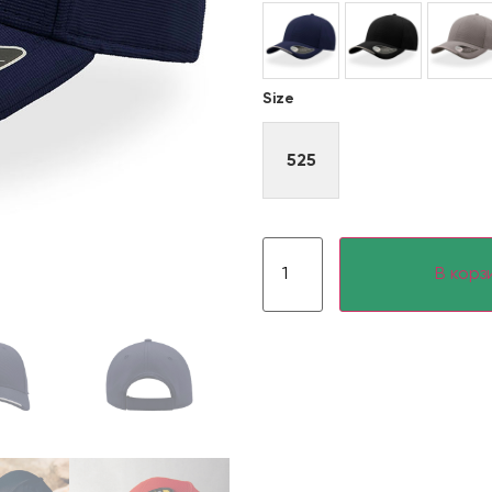
Size
525
В корз