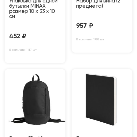
Упаковка для одной
Набор для вина (2
бутылки MINAX
предмета)
размер 10 х 33 х 10
см
957
₽
452
₽
В наличии: 1988 шт
В наличии: 1117 шт