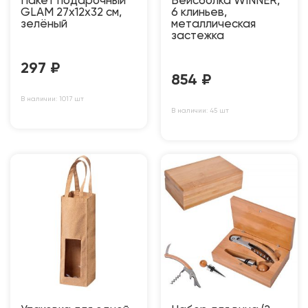
Пакет подарочный
Бейсболка WINNER,
GLAM 27х12х32 см,
6 клиньев,
зелёный
металлическая
застежка
297
₽
854
₽
В наличии: 1017 шт
В наличии: 45 шт