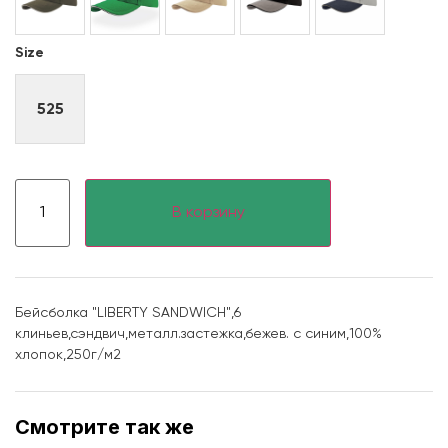
Size
525
В корзину
Бейсболка "LIBERTY SANDWICH",6
клиньев,сэндвич,металл.застежка,бежев. с синим,100%
хлопок,250г/м2
Смотрите так же