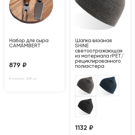
Набор для сыра
Шапка вязаная
CAMAMBERT
SHINE
светоотражающая
из материала rPET/
рециклированного
879
₽
полиэстера
В наличии: 2069 шт
1132
₽