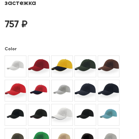
застежка
757
₽
Color